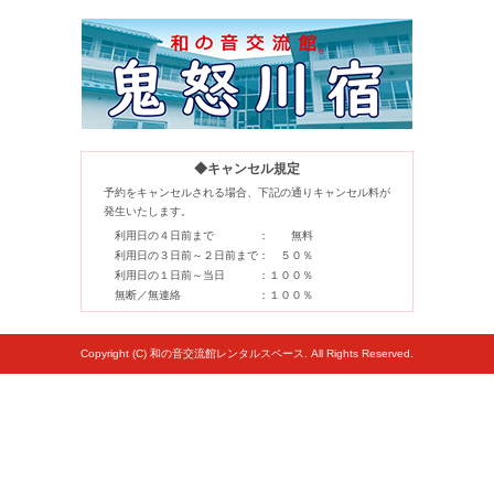
◆キャンセル規定
予約をキャンセルされる場合、下記の通りキャンセル料が
発生いたします。
利用日の４日前まで
無料
利用日の３日前～２日前まで
５０％
利用日の１日前～当日
１００％
無断／無連絡
１００％
Copyright (C) 和の音交流館レンタルスペース. All Rights Reserved.